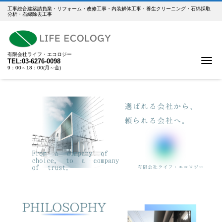
工事総合建築請負業・リフォーム・改修工事・内装解体工事・養生クリーニング・石綿採取
分析・石綿除去工事
有限会社ライフ・エコロジー
Me
TEL:03-6276-0098
9：00～18：00(月～金)